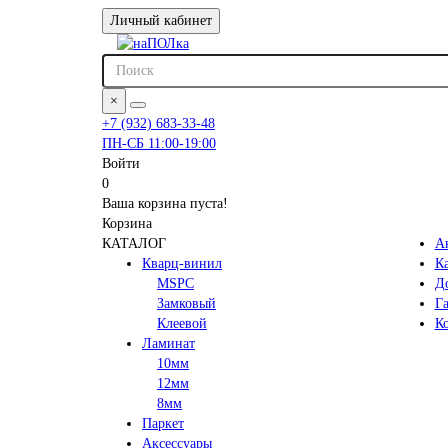
Личный кабинет
×
+7 (932) 683-33-48
ПН-СБ 11:00-19:00
Войти
0
Ваша корзина пуста!
Корзина
КАТАЛОГ
А
Кварц-винил
К
MSPC
До
Замковый
Га
Клеевой
К
Ламинат
10мм
12мм
8мм
Паркет
Аксессуары