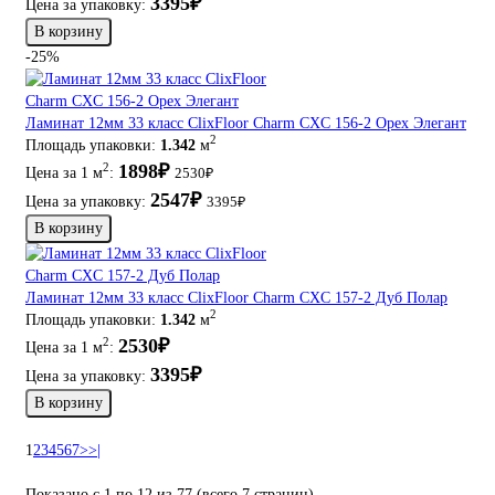
3395₽
Цена за упаковку:
В корзину
-25%
Ламинат 12мм 33 класс ClixFloor Charm CXC 156-2 Орех Элегант
2
Площадь упаковки:
1.342
м
1898₽
2
Цена за 1 м
:
2530₽
2547₽
Цена за упаковку:
3395₽
В корзину
Ламинат 12мм 33 класс ClixFloor Charm CXC 157-2 Дуб Полар
2
Площадь упаковки:
1.342
м
2530₽
2
Цена за 1 м
:
3395₽
Цена за упаковку:
В корзину
1
2
3
4
5
6
7
>
>|
Показано с 1 по 12 из 77 (всего 7 страниц)