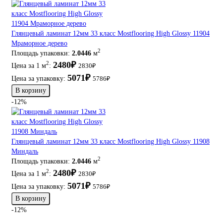
Глянцевый ламинат 12мм 33 класс Mostflooring High Glossy 11904
Мраморное дерево
2
Площадь упаковки:
2.0446
м
2480₽
2
Цена за 1 м
:
2830₽
5071₽
Цена за упаковку:
5786₽
В корзину
-12%
Глянцевый ламинат 12мм 33 класс Mostflooring High Glossy 11908
Миндаль
2
Площадь упаковки:
2.0446
м
2480₽
2
Цена за 1 м
:
2830₽
5071₽
Цена за упаковку:
5786₽
В корзину
-12%