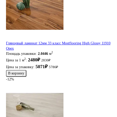
Глянцевый ламинат 12мм 33 класс Mostflooring High Glossy 11910
Орех
2
Площадь упаковки:
2.0446
м
2480₽
2
Цена за 1 м
:
2830₽
5071₽
Цена за упаковку:
5786₽
В корзину
-12%