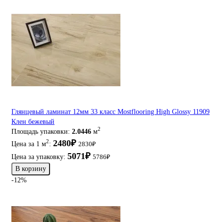
Глянцевый ламинат 12мм 33 класс Mostflooring High Glossy 11909
Клен бежевый
2
Площадь упаковки:
2.0446
м
2480₽
2
Цена за 1 м
:
2830₽
5071₽
Цена за упаковку:
5786₽
В корзину
-12%