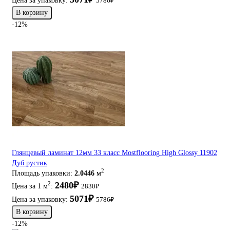
Цена за упаковку:
5786₽
В корзину
-12%
Глянцевый ламинат 12мм 33 класс Mostflooring High Glossy 11902
Дуб рустик
2
Площадь упаковки:
2.0446
м
2480₽
2
Цена за 1 м
:
2830₽
5071₽
Цена за упаковку:
5786₽
В корзину
-12%