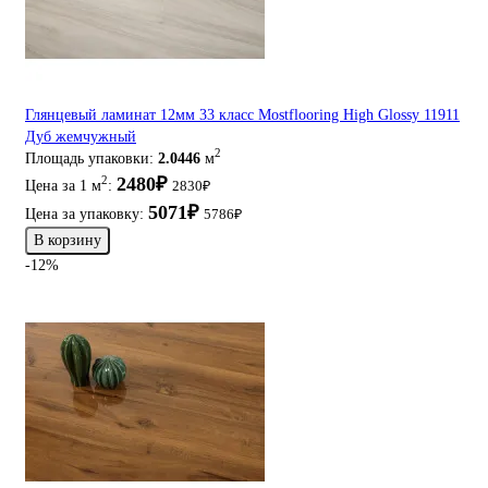
Глянцевый ламинат 12мм 33 класс Mostflooring High Glossy 11911
Дуб жемчужный
2
Площадь упаковки:
2.0446
м
2480₽
2
Цена за 1 м
:
2830₽
5071₽
Цена за упаковку:
5786₽
В корзину
-12%