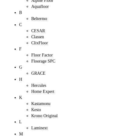
Alpine Floor
Aquafloor
B
Beltermo
C
CESAR
Classen
ClixFloor
F
Floor Factor
Floorage SPC
G
GRACE
H
Hercules
Home Expert
K
Kastamonu
Kesto
Krono Original
L
Laminext
M