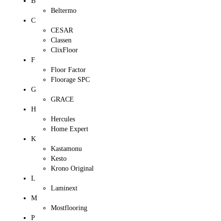
B
Beltermo
C
CESAR
Classen
ClixFloor
F
Floor Factor
Floorage SPC
G
GRACE
H
Hercules
Home Expert
K
Kastamonu
Kesto
Krono Original
L
Laminext
M
Mostflooring
P