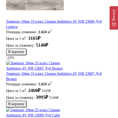
Фильтр
Ламинат 10мм 33 класс Classen Ambience 4V WR 53686 Дуб
Соного
2
Площадь упаковки:
1.624
м
3165₽
2
Цена за 1 м
:
5140₽
Цена за упаковку:
В корзину
-22%
Ламинат 10мм 33 класс Classen Ambience 4V WR 53687 Дуб
Вольта
2
Площадь упаковки:
1.624
м
2460₽
2
Цена за 1 м
:
3165₽
3995₽
Цена за упаковку:
5140₽
В корзину