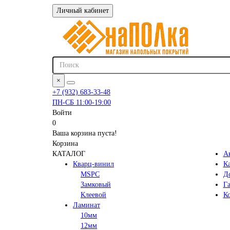
Личный кабинет
×
+7 (932) 683-33-48
ПН-СБ 11:00-19:00
Войти
0
Ваша корзина пуста!
Корзина
КАТАЛОГ
А
Кварц-винил
К
MSPC
До
Замковый
Га
Клеевой
К
Ламинат
10мм
12мм