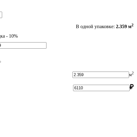
2
В одной упаковке:
2.359 м
ка - 10%
2
м
₽