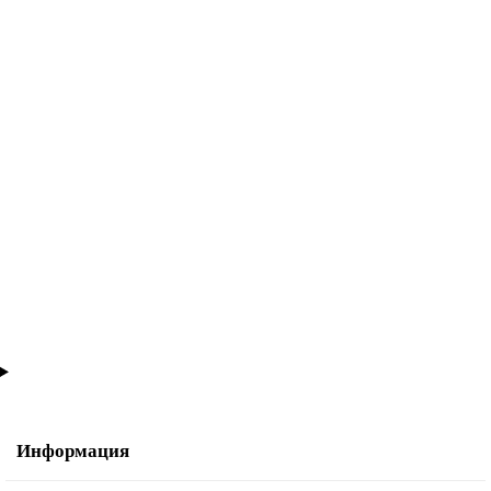
В корзину
Плинтус из вспененного ПВХ Alpine Floor by Rico Concept RC80001
Белый с тиснением
1100₽
В корзину
Информация