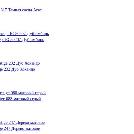
317 Темная сосна Агас
cept RC80207 Дуб имбирь
ge 232 Дуб Хокайдо
ige 088 матовый серый
e 247 Дерево матовое