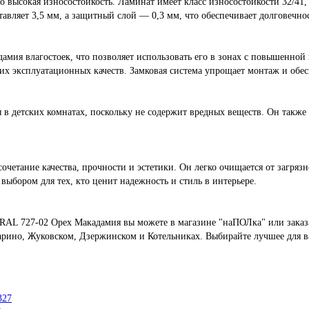
высокая износостойкость. Ламинат имеет класс износостойкости 32/41,
авляет 3,5 мм, а защитный слой — 0,3 мм, что обеспечивает долговечн
ия влагостоек, что позволяет использовать его в зонах с повышенной 
воих эксплуатационных качеств. Замковая система упрощает монтаж и обе
я в детских комнатах, поскольку не содержит вредных веществ. Он также
тание качества, прочности и эстетики. Он легко очищается от загрязн
выбором для тех, кто ценит надежность и стиль в интерьере.
L 727-02 Орех Макадамия вы можете в магазине "наПОЛка" или заказат
арино, Жуковском, Дзержинском и Котельниках. Выбирайте лучшее для в