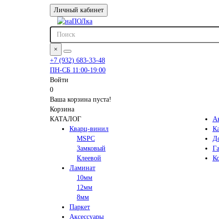
Личный кабинет
×
+7 (932) 683-33-48
ПН-СБ 11:00-19:00
Войти
0
Ваша корзина пуста!
Корзина
КАТАЛОГ
А
Кварц-винил
К
MSPC
До
Замковый
Га
Клеевой
К
Ламинат
10мм
12мм
8мм
Паркет
Аксессуары