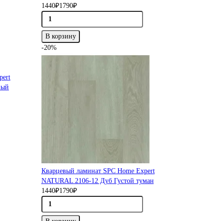
1440₽
1790₽
В корзину
-20%
pert
ный
Кварцевый ламинат SPC Home Expert
NATURAL 2106-12 Дуб Густой туман
1440₽
1790₽