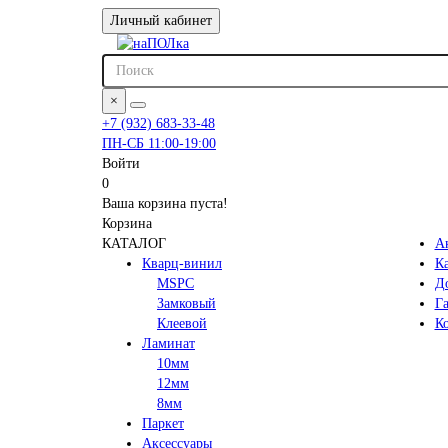
Личный кабинет
×
+7 (932) 683-33-48
ПН-СБ 11:00-19:00
Войти
0
Ваша корзина пуста!
Корзина
КАТАЛОГ
А
Кварц-винил
К
MSPC
До
Замковый
Га
Клеевой
К
Ламинат
10мм
12мм
8мм
Паркет
Аксессуары