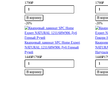
1790₽
1790₽
В корзину
В корз
-20%
-20%
Кварцевый ламинат SPC Home Expert
Кварцев
NATURAL 1211/68W906 Дуб Горный
NATURAL
Ручей
Натурал
1440₽
1790₽
1440₽
17
В корзину
В корз