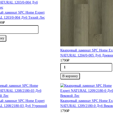
ый ламинат SPC Home Expert
 1203/0-004 Дуб Тихий Лес
90₽
ину
Кварцевый ламинат SPC Home Ex
NATURAL 1204/0-005 Дуб Древни
1790₽
В корзину
ый ламинат SPC Home Expert
Кварцевый ламинат SPC Home Ex
 1208/2180-03 Дуб Утренний
NATURAL 1209/2180-0 Дуб Веков
1790₽