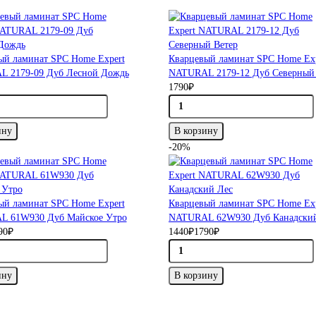
ый ламинат SPC Home Expert
Кварцевый ламинат SPC Home Ex
 2179-09 Дуб Лесной Дождь
NATURAL 2179-12 Дуб Северный 
1790₽
ину
В корзину
-20%
ый ламинат SPC Home Expert
Кварцевый ламинат SPC Home Ex
 61W930 Дуб Майское Утро
NATURAL 62W930 Дуб Канадски
90₽
1440₽
1790₽
ину
В корзину