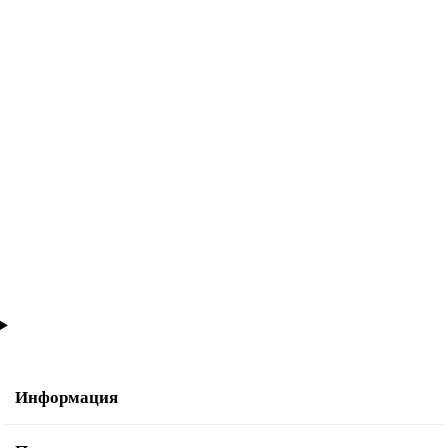
Угол внутренний для Плинтуса ПВХ CESAR Hi-Line Prestige 334 Дуб
Оливер
180₽
В корзину
Информация