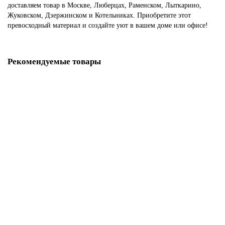
доставляем товар в Москве, Люберцах, Раменском, Лыткарино,
Жуковском, Дзержинском и Котельниках. Приобретите этот
превосходный материал и создайте уют в вашем доме или офисе!
Рекомендуемые товары
Угол внешний для Плинтуса ПВХ CESAR Hi-Line Prestige 145 Дуб
Ричмонд матовый
180₽
В корзину
Заглушка для Плинтуса ПВХ CESAR Hi-Line Prestige 088 матовый