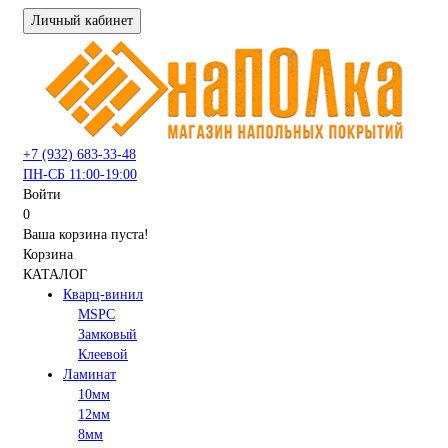
Личный кабинет
+7 (932) 683-33-48
ПН-СБ 11:00-19:00
Войти
0
Ваша корзина пуста!
Корзина
КАТАЛОГ
Кварц-винил
MSPC
Замковый
Клеевой
Ламинат
10мм
12мм
8мм