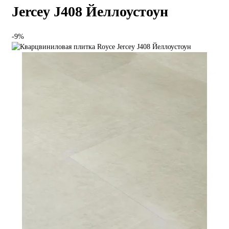
Jercey J408 Йеллоустоун
-9%