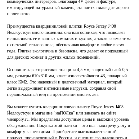
коммерческих интерьеров. Благодаря 4V фаске и фактуре,
имитирующей натуральный камень, эта плитка выглядит дорого
и элегантно.
Преимущества кварцвиниловой плитки Royce Jercey J408
Йеллоустоун многочисленны: она влагостойкая, что позволяет
использовать ее в ванных комнатах и кухнях, а также совместима
с системой теплого пола, обеспечивая комфорт в любое время
года. Плитка экологична и безопасна, что делает ее подходящей
для детских комнат и других жилых помещений.
Основные характеристики: толщина 4,5 мм, защитный слой 0,5
мм, размеры 610x310 мм, класс износостойкости 43, пожарный
класс КМ2. Это надежный и долговечный материал, который
легко выдерживает интенсивные нагрузки, сохраняя свой
первоначальный вид на протяжении многих лет.
Вы можете купить кварцвиниловую плитку Royce Jercey J408
Йеллоустоун в магазине "наПОЛка" или заказать на сайте
vsempoly.ru. Мы предлагаем доступные цены и высокий уровень
обслуживания. Покупка этой плитки – это шаг навстречу уюту и
комфорту вашего дома. Приобретите высококачественный
продукт, произведенный в России, и оцените его надежность и