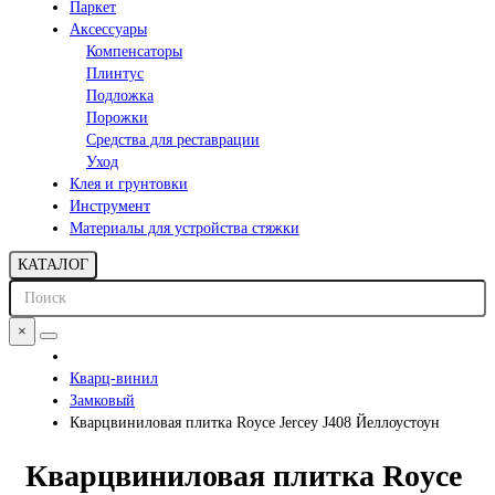
Паркет
Аксессуары
Компенсаторы
Плинтус
Подложка
Порожки
Средства для реставрации
Уход
Клея и грунтовки
Инструмент
Материалы для устройства стяжки
КАТАЛОГ
×
Кварц-винил
Замковый
Кварцвиниловая плитка Royce Jercey J408 Йеллоустоун
Кварцвиниловая плитка Royce