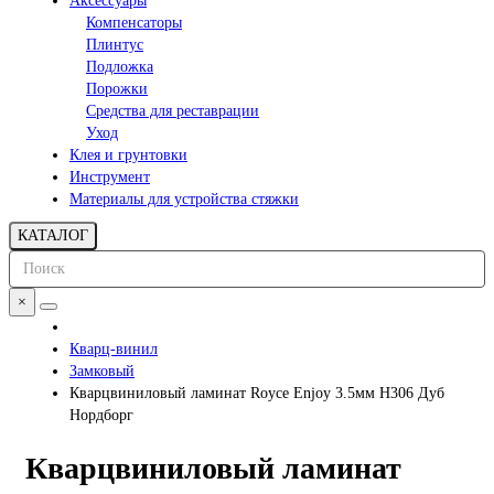
Аксессуары
Компенсаторы
Плинтус
Подложка
Порожки
Средства для реставрации
Уход
Клея и грунтовки
Инструмент
Материалы для устройства стяжки
КАТАЛОГ
×
Кварц-винил
Замковый
Кварцвиниловый ламинат Royce Enjoy 3.5мм Н306 Дуб
Нордборг
Кварцвиниловый ламинат