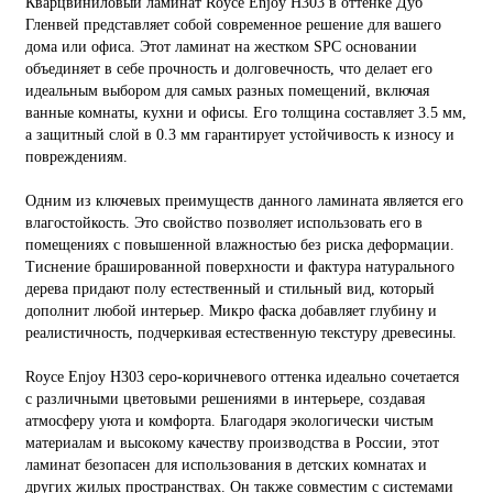
Кварцвиниловый ламинат Royce Enjoy Н303 в оттенке Дуб
Гленвей представляет собой современное решение для вашего
дома или офиса. Этот ламинат на жестком SPC основании
объединяет в себе прочность и долговечность, что делает его
идеальным выбором для самых разных помещений, включая
ванные комнаты, кухни и офисы. Его толщина составляет 3.5 мм,
а защитный слой в 0.3 мм гарантирует устойчивость к износу и
повреждениям.
Одним из ключевых преимуществ данного ламината является его
влагостойкость. Это свойство позволяет использовать его в
помещениях с повышенной влажностью без риска деформации.
Тиснение брашированной поверхности и фактура натурального
дерева придают полу естественный и стильный вид, который
дополнит любой интерьер. Микро фаска добавляет глубину и
реалистичность, подчеркивая естественную текстуру древесины.
Royce Enjoy Н303 серо-коричневого оттенка идеально сочетается
с различными цветовыми решениями в интерьере, создавая
атмосферу уюта и комфорта. Благодаря экологически чистым
материалам и высокому качеству производства в России, этот
ламинат безопасен для использования в детских комнатах и
других жилых пространствах. Он также совместим с системами