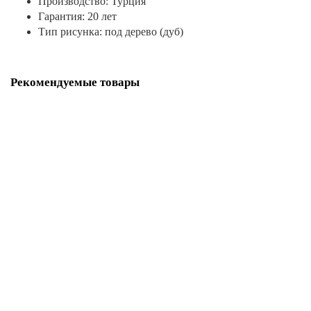
Производство: Турция
Гарантия: 20 лет
Тип рисунка: под дерево (дуб)
Рекомендуемые товары
Угол внешний для Плинтуса ПВХ CESAR Hi-Line Prestige 090 Черный
матовый
180₽
В корзину
Плинтус из вспененного ПВХ Alpine Floor by Rico Concept RC80010