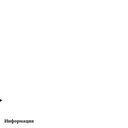
Заглушка для Плинтуса ПВХ CESAR Hi-Line Prestige 326
160₽
В корзину
Соединитель для Плинтуса ПВХ CESAR Hi-Line Prestige 332
160₽
В корзину
Информация