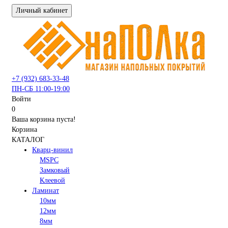
Личный кабинет
+7 (932) 683-33-48
ПН-СБ 11:00-19:00
Войти
0
Ваша корзина пуста!
Корзина
КАТАЛОГ
Кварц-винил
MSPC
Замковый
Клеевой
Ламинат
10мм
12мм
8мм