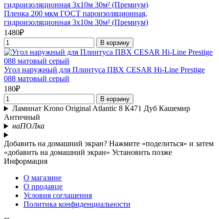
Пленка 200 мкм ГОСТ пароизоляционная,
гидроизоляционная 3х10м 30м² (Премиум)
1480₽
В корзину
Угол наружный для Плинтуса ПВХ CESAR Hi-Line Prestige
088 матовый серый
180₽
В корзину
Ламинат Krono Original Atlantic 8 К471 Дуб Кашемир
Античный
наПОЛка
Добавить на домашний экран?
Нажмите «поделиться» и затем
«добавить на домашний экран»
Установить
позже
Информация
О магазине
О продавце
Условия соглашения
Политика конфиденциальности