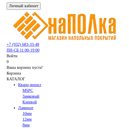
Личный кабинет
+7 (932) 683-33-48
ПН-СБ 11:00-19:00
Войти
0
Ваша корзина пуста!
Корзина
КАТАЛОГ
Кварц-винил
MSPC
Замковый
Клеевой
Ламинат
10мм
12мм
8мм