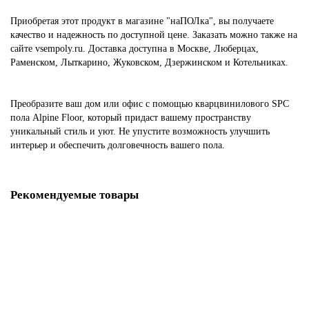
Приобретая этот продукт в магазине "наПОЛка", вы получаете
качество и надежность по доступной цене. Заказать можно также на
сайте vsempoly.ru. Доставка доступна в Москве, Люберцах,
Раменском, Лыткарино, Жуковском, Дзержинском и Котельниках.
Преобразите ваш дом или офис с помощью кварцвинилового SPC
пола Alpine Floor, который придаст вашему пространству
уникальный стиль и уют. Не упустите возможность улучшить
интерьер и обеспечить долговечность вашего пола.
Рекомендуемые товары
Соединитель для Плинтуса ПВХ CESAR Hi-Line Prestige 296 Дуб
Лигурия
160₽